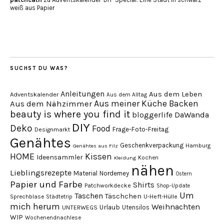
weiß aus Papier
SUCHST DU WAS?
Anleitungen
Aus dem Leben
Adventskalender
Aus dem Alltag
Aus meiner Küche
Backen
Aus dem Nähzimmer
beauty is where you find it
DaWanda
bloggerlife
DIY
Deko
Food
Frage-Foto-Freitag
Designmarkt
Genähtes
Geschenkverpackung
Hamburg
Genähtes aus Filz
HOME
Kissen
Ideensammler
Kochen
Kleidung
nähen
Lieblingsrezepte
Material
Norderney
Ostern
Papier und Farbe
Shirts
Patchworkdecke
Shop-Update
Um
Taschen
Täschchen
Sprechblase
U-Heft-Hülle
Städtetrip
mich herum
Weihnachten
Urlaub
Utensilos
UNTERWEGS
WIP
Wochenendnachlese