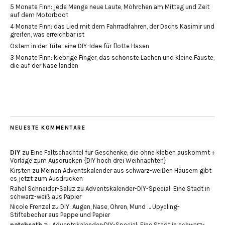
5 Monate Finn: jede Menge neue Laute, Möhrchen am Mittag und Zeit
auf dem Motorboot
4 Monate Finn: das Lied mit dem Fahrradfahren, der Dachs Kasimir und
greifen, was erreichbar ist
Ostern in der Tüte: eine DIY-Idee für flotte Hasen
3 Monate Finn: klebrige Finger, das schönste Lachen und kleine Fäuste,
die auf der Nase landen
NEUESTE KOMMENTARE
DIY
zu
Eine Faltschachtel für Geschenke, die ohne kleben auskommt +
Vorlage zum Ausdrucken {DIY hoch drei Weihnachten}
Kirsten
zu
Meinen Adventskalender aus schwarz-weißen Häusern gibt
es jetzt zum Ausdrucken
Rahel Schneider-Saluz
zu
Adventskalender-DIY-Special: Eine Stadt in
schwarz-weiß aus Papier
Nicole Frenzel
zu
DIY: Augen, Nase, Ohren, Mund … Upycling-
Stiftebecher aus Pappe und Papier
patchcath
zu
Adventskalender-DIY-Special: Eine Stadt in schwarz-