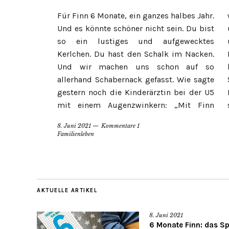
Für Finn 6 Monate, ein ganzes halbes Jahr.
werden Sie noch Spaß bekommen.“ Mama
Und es könnte schöner nicht sein. Du bist
und Papa freuen sich drauf. 70 cm lang
so ein lustiges und aufgewecktes
und 8.700 g schwer bist du nun. Windeln,
Kerlchen. Du hast den Schalk im Nacken.
Bodys und Hosen in der nächsten Größe
Und wir machen uns schon auf so
liegen schon bereit. Von der kleinsten
allerhand Schabernack gefasst. Wie sagte
Schwimmweste – die beginnt mit 10 kg
gestern noch die Kinderärztin bei der U5
Körpergewicht – bist du also nicht mehr
mit einem Augenzwinkern: „Mit Finn
8. Juni 2021
Kommentare 1
Familienleben
AKTUELLE ARTIKEL
8. Juni 2021
6 Monate Finn: das Sp