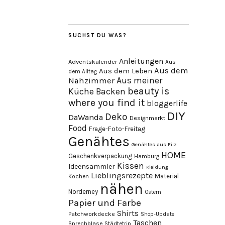
SUCHST DU WAS?
Anleitungen
Adventskalender
Aus
Aus dem
Aus dem Leben
dem Alltag
Aus meiner
Nähzimmer
beauty is
Küche
Backen
where you find it
bloggerlife
DIY
Deko
DaWanda
Designmarkt
Food
Frage-Foto-Freitag
Genähtes
Genähtes aus Filz
HOME
Geschenkverpackung
Hamburg
Kissen
Ideensammler
Kleidung
Lieblingsrezepte
Material
Kochen
nähen
Norderney
Ostern
Papier und Farbe
Shirts
Patchworkdecke
Shop-Update
Taschen
Sprechblase
Städtetrip