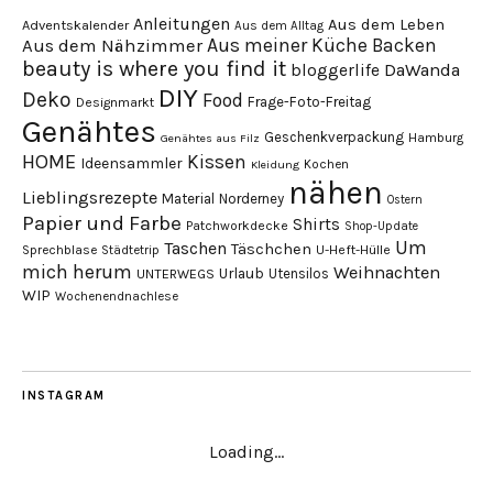
Anleitungen
Aus dem Leben
Adventskalender
Aus dem Alltag
Aus meiner Küche
Backen
Aus dem Nähzimmer
beauty is where you find it
DaWanda
bloggerlife
DIY
Deko
Food
Frage-Foto-Freitag
Designmarkt
Genähtes
Geschenkverpackung
Hamburg
Genähtes aus Filz
HOME
Kissen
Ideensammler
Kochen
Kleidung
nähen
Lieblingsrezepte
Material
Norderney
Ostern
Papier und Farbe
Shirts
Patchworkdecke
Shop-Update
Um
Taschen
Täschchen
Sprechblase
U-Heft-Hülle
Städtetrip
mich herum
Weihnachten
Urlaub
Utensilos
UNTERWEGS
WIP
Wochenendnachlese
INSTAGRAM
Loading...