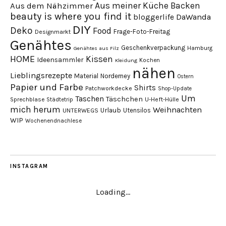
Aus meiner Küche
Backen
Aus dem Nähzimmer
beauty is where you find it
DaWanda
bloggerlife
DIY
Deko
Food
Frage-Foto-Freitag
Designmarkt
Genähtes
Geschenkverpackung
Hamburg
Genähtes aus Filz
HOME
Kissen
Ideensammler
Kochen
Kleidung
nähen
Lieblingsrezepte
Material
Norderney
Ostern
Papier und Farbe
Shirts
Patchworkdecke
Shop-Update
Um
Taschen
Täschchen
Sprechblase
U-Heft-Hülle
Städtetrip
mich herum
Weihnachten
Urlaub
Utensilos
UNTERWEGS
WIP
Wochenendnachlese
INSTAGRAM
Loading...