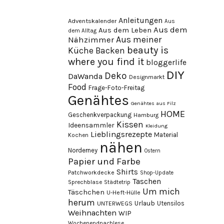
Anleitungen
Adventskalender
Aus
Aus dem
Aus dem Leben
dem Alltag
Aus meiner
Nähzimmer
beauty is
Küche
Backen
where you find it
bloggerlife
DIY
Deko
DaWanda
Designmarkt
Food
Frage-Foto-Freitag
Genähtes
Genähtes aus Filz
HOME
Geschenkverpackung
Hamburg
Kissen
Ideensammler
Kleidung
Lieblingsrezepte
Material
Kochen
nähen
Norderney
Ostern
Papier und Farbe
Shirts
Patchworkdecke
Shop-Update
Taschen
Sprechblase
Städtetrip
Um mich
Täschchen
U-Heft-Hülle
herum
Urlaub
Utensilos
UNTERWEGS
Weihnachten
WIP
Wochenendnachlese