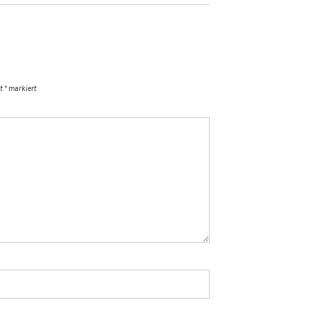
it
*
markiert