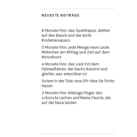
NEUESTE BEITRÄGE
6 Monate Finn: das Spieltrapez, drehen
auf den Bauch und der erste
Kinderreisepass
5 Monate Finn: jede Menge neue Laute,
Möhrchen am Mittag und Zeit auf dem
Motorboot
4 Monate Finn: das Lied mit dem
Fahrradfahren, der Dachs Kasimir und
greifen, was erreichbar ist
Ostern in der Tüte: eine DIY-Idee für flotte
Hasen
3 Monate Finn: klebrige Finger, das
schönste Lachen und kleine Fäuste, die
auf der Nase landen