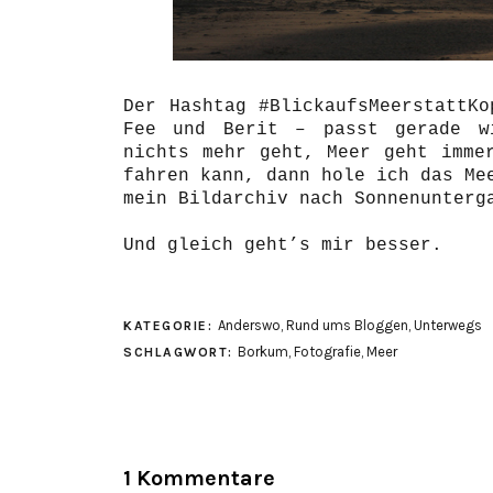
Der Hashtag #BlickaufsMeerstattKo
Fee
und
Berit
– passt gerade wi
nichts mehr geht, Meer geht imme
fahren kann, dann hole ich das Me
mein Bildarchiv nach Sonnenunter
Und gleich geht’s mir besser.
Anderswo
,
Rund ums Bloggen
,
Unterwegs
KATEGORIE:
Borkum
,
Fotografie
,
Meer
SCHLAGWORT:
1 Kommentare