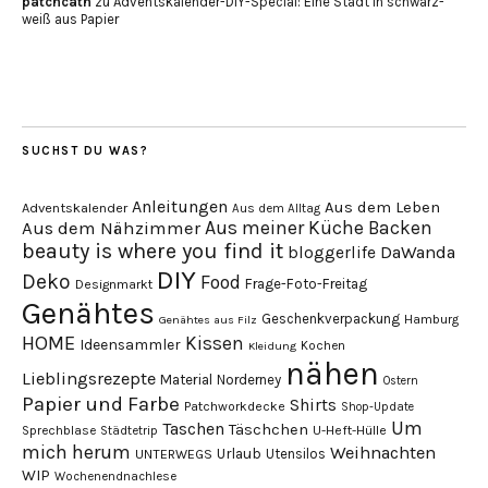
patchcath
zu
Adventskalender-DIY-Special: Eine Stadt in schwarz-
weiß aus Papier
SUCHST DU WAS?
Anleitungen
Aus dem Leben
Adventskalender
Aus dem Alltag
Aus meiner Küche
Backen
Aus dem Nähzimmer
beauty is where you find it
DaWanda
bloggerlife
DIY
Deko
Food
Frage-Foto-Freitag
Designmarkt
Genähtes
Geschenkverpackung
Hamburg
Genähtes aus Filz
HOME
Kissen
Ideensammler
Kochen
Kleidung
nähen
Lieblingsrezepte
Material
Norderney
Ostern
Papier und Farbe
Shirts
Patchworkdecke
Shop-Update
Um
Taschen
Täschchen
Sprechblase
U-Heft-Hülle
Städtetrip
mich herum
Weihnachten
Urlaub
Utensilos
UNTERWEGS
WIP
Wochenendnachlese