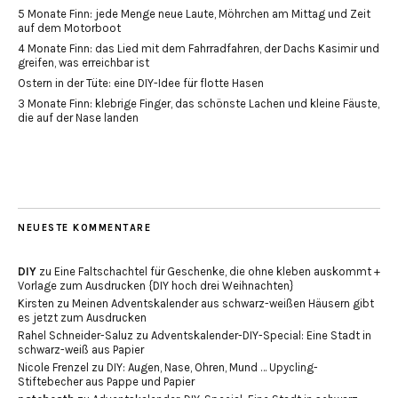
5 Monate Finn: jede Menge neue Laute, Möhrchen am Mittag und Zeit
auf dem Motorboot
4 Monate Finn: das Lied mit dem Fahrradfahren, der Dachs Kasimir und
greifen, was erreichbar ist
Ostern in der Tüte: eine DIY-Idee für flotte Hasen
3 Monate Finn: klebrige Finger, das schönste Lachen und kleine Fäuste,
die auf der Nase landen
NEUESTE KOMMENTARE
DIY
zu
Eine Faltschachtel für Geschenke, die ohne kleben auskommt +
Vorlage zum Ausdrucken {DIY hoch drei Weihnachten}
Kirsten
zu
Meinen Adventskalender aus schwarz-weißen Häusern gibt
es jetzt zum Ausdrucken
Rahel Schneider-Saluz
zu
Adventskalender-DIY-Special: Eine Stadt in
schwarz-weiß aus Papier
Nicole Frenzel
zu
DIY: Augen, Nase, Ohren, Mund … Upycling-
Stiftebecher aus Pappe und Papier