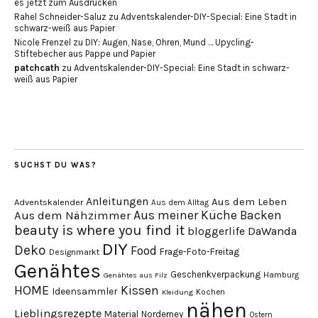
es jetzt zum Ausdrucken
Rahel Schneider-Saluz
zu
Adventskalender-DIY-Special: Eine Stadt in
schwarz-weiß aus Papier
Nicole Frenzel
zu
DIY: Augen, Nase, Ohren, Mund … Upycling-
Stiftebecher aus Pappe und Papier
patchcath
zu
Adventskalender-DIY-Special: Eine Stadt in schwarz-
weiß aus Papier
SUCHST DU WAS?
Anleitungen
Aus dem Leben
Adventskalender
Aus dem Alltag
Aus meiner Küche
Backen
Aus dem Nähzimmer
beauty is where you find it
DaWanda
bloggerlife
DIY
Deko
Food
Frage-Foto-Freitag
Designmarkt
Genähtes
Geschenkverpackung
Hamburg
Genähtes aus Filz
HOME
Kissen
Ideensammler
Kochen
Kleidung
nähen
Lieblingsrezepte
Material
Norderney
Ostern