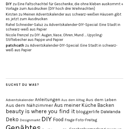
DIY
zu
Eine Faltschachtel für Geschenke, die ohne kleben auskommt +
Vorlage zum Ausdrucken {DIY hoch drei Weihnachten}
Kirsten
zu
Meinen Adventskalender aus schwarz-weißen Häusern gibt
es jetzt zum Ausdrucken
Rahel Schneider-Saluz
zu
Adventskalender-DIY-Special: Eine Stadt in
schwarz-weiß aus Papier
Nicole Frenzel
zu
DIY: Augen, Nase, Ohren, Mund … Upycling-
Stiftebecher aus Pappe und Papier
patchcath
zu
Adventskalender-DIY-Special: Eine Stadt in schwarz-
weiß aus Papier
SUCHST DU WAS?
Anleitungen
Aus dem Leben
Adventskalender
Aus dem Alltag
Aus meiner Küche
Backen
Aus dem Nähzimmer
beauty is where you find it
DaWanda
bloggerlife
DIY
Deko
Food
Frage-Foto-Freitag
Designmarkt
Genähtes