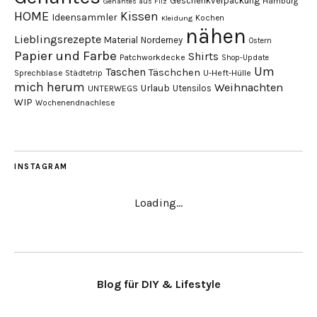
Geschenkverpackung
Hamburg
Genähtes aus Filz
HOME
Kissen
Ideensammler
Kochen
Kleidung
nähen
Lieblingsrezepte
Material
Norderney
Ostern
Papier und Farbe
Shirts
Patchworkdecke
Shop-Update
Um
Taschen
Täschchen
Sprechblase
U-Heft-Hülle
Städtetrip
mich herum
Weihnachten
Urlaub
Utensilos
UNTERWEGS
WIP
Wochenendnachlese
INSTAGRAM
Loading...
Blog für DIY & Lifestyle