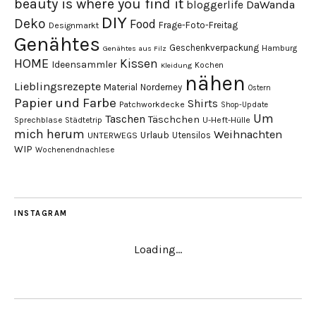
beauty is where you find it
DaWanda
bloggerlife
DIY
Deko
Food
Frage-Foto-Freitag
Designmarkt
Genähtes
Geschenkverpackung
Hamburg
Genähtes aus Filz
HOME
Kissen
Ideensammler
Kochen
Kleidung
nähen
Lieblingsrezepte
Material
Norderney
Ostern
Papier und Farbe
Shirts
Patchworkdecke
Shop-Update
Um
Taschen
Täschchen
Sprechblase
U-Heft-Hülle
Städtetrip
mich herum
Weihnachten
Urlaub
Utensilos
UNTERWEGS
WIP
Wochenendnachlese
INSTAGRAM
Loading...