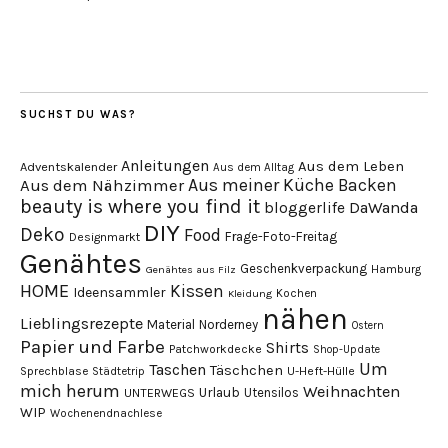
SUCHST DU WAS?
Anleitungen
Aus dem Leben
Adventskalender
Aus dem Alltag
Aus meiner Küche
Backen
Aus dem Nähzimmer
beauty is where you find it
DaWanda
bloggerlife
DIY
Deko
Food
Frage-Foto-Freitag
Designmarkt
Genähtes
Geschenkverpackung
Hamburg
Genähtes aus Filz
HOME
Kissen
Ideensammler
Kochen
Kleidung
nähen
Lieblingsrezepte
Material
Norderney
Ostern
Papier und Farbe
Shirts
Patchworkdecke
Shop-Update
Um
Taschen
Täschchen
Sprechblase
U-Heft-Hülle
Städtetrip
mich herum
Weihnachten
Urlaub
Utensilos
UNTERWEGS
WIP
Wochenendnachlese