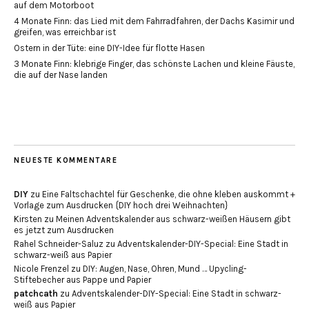
auf dem Motorboot
4 Monate Finn: das Lied mit dem Fahrradfahren, der Dachs Kasimir und
greifen, was erreichbar ist
Ostern in der Tüte: eine DIY-Idee für flotte Hasen
3 Monate Finn: klebrige Finger, das schönste Lachen und kleine Fäuste,
die auf der Nase landen
NEUESTE KOMMENTARE
DIY
zu
Eine Faltschachtel für Geschenke, die ohne kleben auskommt +
Vorlage zum Ausdrucken {DIY hoch drei Weihnachten}
Kirsten
zu
Meinen Adventskalender aus schwarz-weißen Häusern gibt
es jetzt zum Ausdrucken
Rahel Schneider-Saluz
zu
Adventskalender-DIY-Special: Eine Stadt in
schwarz-weiß aus Papier
Nicole Frenzel
zu
DIY: Augen, Nase, Ohren, Mund … Upycling-
Stiftebecher aus Pappe und Papier
patchcath
zu
Adventskalender-DIY-Special: Eine Stadt in schwarz-
weiß aus Papier