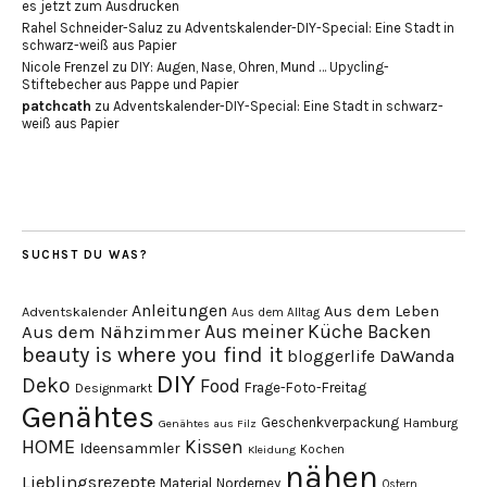
es jetzt zum Ausdrucken
Rahel Schneider-Saluz
zu
Adventskalender-DIY-Special: Eine Stadt in
schwarz-weiß aus Papier
Nicole Frenzel
zu
DIY: Augen, Nase, Ohren, Mund … Upycling-
Stiftebecher aus Pappe und Papier
patchcath
zu
Adventskalender-DIY-Special: Eine Stadt in schwarz-
weiß aus Papier
SUCHST DU WAS?
Anleitungen
Aus dem Leben
Adventskalender
Aus dem Alltag
Aus meiner Küche
Backen
Aus dem Nähzimmer
beauty is where you find it
DaWanda
bloggerlife
DIY
Deko
Food
Frage-Foto-Freitag
Designmarkt
Genähtes
Geschenkverpackung
Hamburg
Genähtes aus Filz
HOME
Kissen
Ideensammler
Kochen
Kleidung
nähen
Lieblingsrezepte
Material
Norderney
Ostern