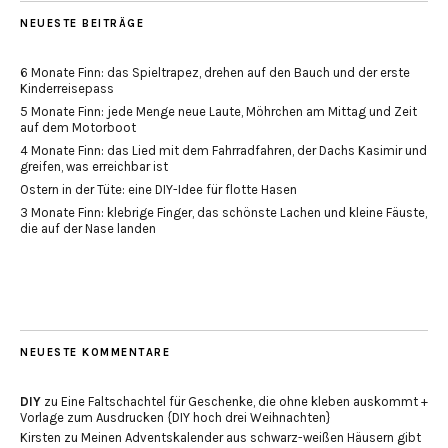
NEUESTE BEITRÄGE
6 Monate Finn: das Spieltrapez, drehen auf den Bauch und der erste
Kinderreisepass
5 Monate Finn: jede Menge neue Laute, Möhrchen am Mittag und Zeit
auf dem Motorboot
4 Monate Finn: das Lied mit dem Fahrradfahren, der Dachs Kasimir und
greifen, was erreichbar ist
Ostern in der Tüte: eine DIY-Idee für flotte Hasen
3 Monate Finn: klebrige Finger, das schönste Lachen und kleine Fäuste,
die auf der Nase landen
NEUESTE KOMMENTARE
DIY
zu
Eine Faltschachtel für Geschenke, die ohne kleben auskommt +
Vorlage zum Ausdrucken {DIY hoch drei Weihnachten}
Kirsten
zu
Meinen Adventskalender aus schwarz-weißen Häusern gibt