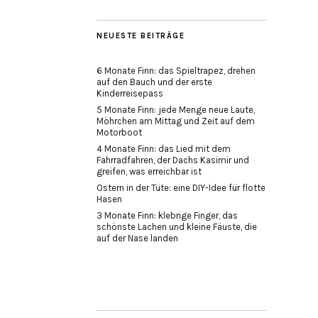
NEUESTE BEITRÄGE
6 Monate Finn: das Spieltrapez, drehen
auf den Bauch und der erste
Kinderreisepass
5 Monate Finn: jede Menge neue Laute,
Möhrchen am Mittag und Zeit auf dem
Motorboot
4 Monate Finn: das Lied mit dem
Fahrradfahren, der Dachs Kasimir und
greifen, was erreichbar ist
Ostern in der Tüte: eine DIY-Idee für flotte
Hasen
3 Monate Finn: klebrige Finger, das
schönste Lachen und kleine Fäuste, die
auf der Nase landen