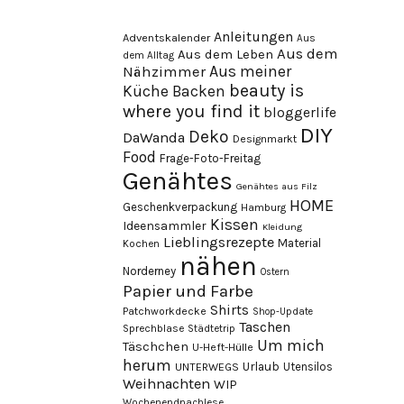
Anleitungen
Adventskalender
Aus
Aus dem
Aus dem Leben
dem Alltag
Aus meiner
Nähzimmer
beauty is
Küche
Backen
where you find it
bloggerlife
DIY
Deko
DaWanda
Designmarkt
Food
Frage-Foto-Freitag
Genähtes
Genähtes aus Filz
HOME
Geschenkverpackung
Hamburg
Kissen
Ideensammler
Kleidung
Lieblingsrezepte
Material
Kochen
nähen
Norderney
Ostern
Papier und Farbe
Shirts
Patchworkdecke
Shop-Update
Taschen
Sprechblase
Städtetrip
Um mich
Täschchen
U-Heft-Hülle
herum
Urlaub
Utensilos
UNTERWEGS
Weihnachten
WIP
Wochenendnachlese