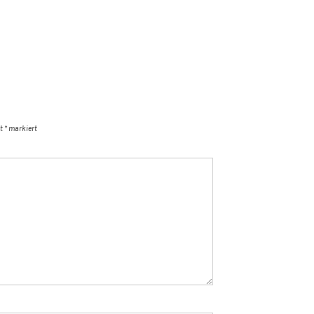
it
*
markiert