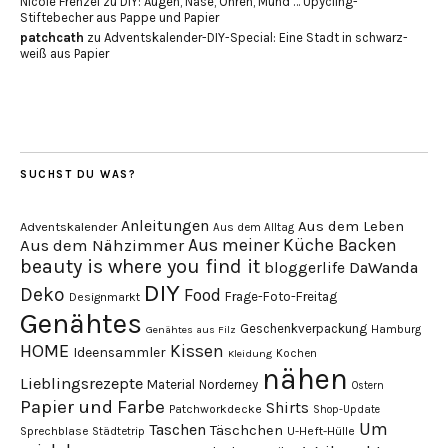
Nicole Frenzel
zu
DIY: Augen, Nase, Ohren, Mund … Upycling-
Stiftebecher aus Pappe und Papier
patchcath
zu
Adventskalender-DIY-Special: Eine Stadt in schwarz-
weiß aus Papier
SUCHST DU WAS?
Anleitungen
Aus dem Leben
Adventskalender
Aus dem Alltag
Aus meiner Küche
Backen
Aus dem Nähzimmer
beauty is where you find it
DaWanda
bloggerlife
DIY
Deko
Food
Frage-Foto-Freitag
Designmarkt
Genähtes
Geschenkverpackung
Hamburg
Genähtes aus Filz
HOME
Kissen
Ideensammler
Kochen
Kleidung
nähen
Lieblingsrezepte
Material
Norderney
Ostern
Papier und Farbe
Shirts
Patchworkdecke
Shop-Update
Um
Taschen
Täschchen
Sprechblase
U-Heft-Hülle
Städtetrip