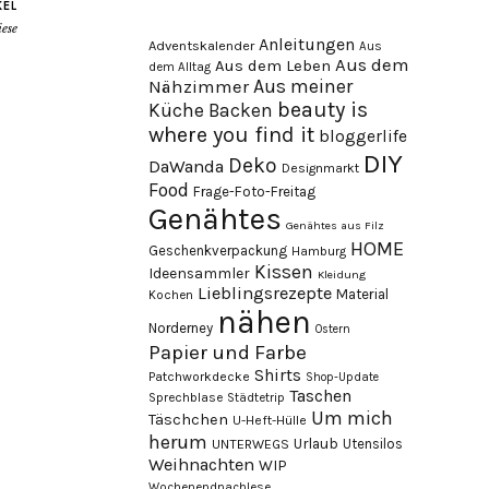
KEL
iese
Anleitungen
Adventskalender
Aus
Aus dem
Aus dem Leben
dem Alltag
Aus meiner
Nähzimmer
beauty is
Küche
Backen
where you find it
bloggerlife
DIY
Deko
DaWanda
Designmarkt
Food
Frage-Foto-Freitag
Genähtes
Genähtes aus Filz
HOME
Geschenkverpackung
Hamburg
Kissen
Ideensammler
Kleidung
Lieblingsrezepte
Material
Kochen
nähen
Norderney
Ostern
Papier und Farbe
Shirts
Patchworkdecke
Shop-Update
Taschen
Sprechblase
Städtetrip
Um mich
Täschchen
U-Heft-Hülle
herum
Urlaub
Utensilos
UNTERWEGS
Weihnachten
WIP
Wochenendnachlese