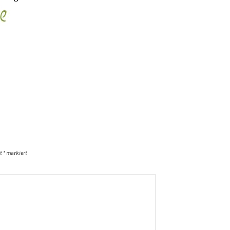
it
*
markiert