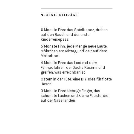
NEUESTE BEITRÄGE
6 Monate Finn: das Spieltrapez, drehen
auf den Bauch und der erste
Kinderreisepass
5 Monate Finn: jede Menge neue Laute,
Möhrchen am Mittag und Zeit auf dem
Motorboot
4 Monate Finn: das Lied mit dem
Fahrradfahren, der Dachs Kasimir und
greifen, was erreichbar ist
Ostern in der Tüte: eine DIY-Idee für flotte
Hasen
3 Monate Finn: klebrige Finger, das
schönste Lachen und kleine Fäuste, die
auf der Nase landen