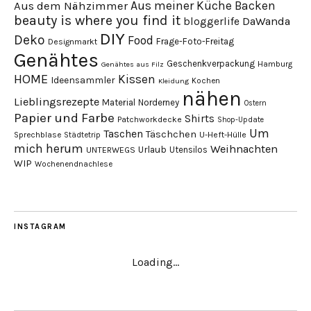
Aus meiner Küche
Backen
Aus dem Nähzimmer
beauty is where you find it
DaWanda
bloggerlife
DIY
Deko
Food
Frage-Foto-Freitag
Designmarkt
Genähtes
Geschenkverpackung
Hamburg
Genähtes aus Filz
HOME
Kissen
Ideensammler
Kochen
Kleidung
nähen
Lieblingsrezepte
Material
Norderney
Ostern
Papier und Farbe
Shirts
Patchworkdecke
Shop-Update
Um
Taschen
Täschchen
Sprechblase
U-Heft-Hülle
Städtetrip
mich herum
Weihnachten
Urlaub
Utensilos
UNTERWEGS
WIP
Wochenendnachlese
INSTAGRAM
Loading...