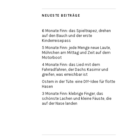
NEUESTE BEITRÄGE
6 Monate Finn: das Spieltrapez, drehen
auf den Bauch und der erste
Kinderreisepass
5 Monate Finn: jede Menge neue Laute,
Möhrchen am Mittag und Zeit auf dem
Motorboot
4 Monate Finn: das Lied mit dem
Fahrradfahren, der Dachs Kasimir und
greifen, was erreichbar ist
Ostern in der Tüte: eine DIY-Idee für flotte
Hasen
3 Monate Finn: klebrige Finger, das
schönste Lachen und kleine Fäuste, die
auf der Nase landen