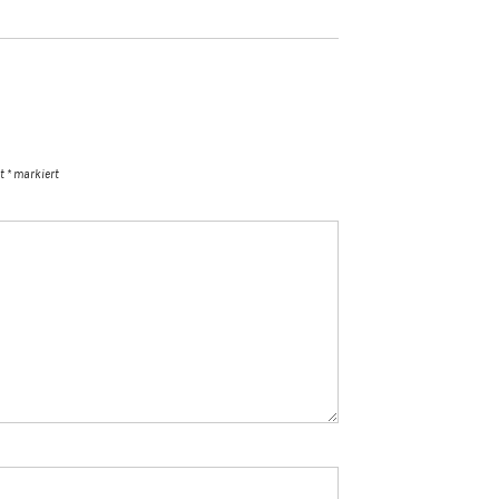
it
*
markiert