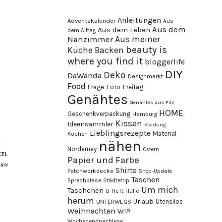
Anleitungen
Adventskalender
Aus
Aus dem
Aus dem Leben
dem Alltag
Aus meiner
Nähzimmer
beauty is
Küche
Backen
where you find it
bloggerlife
DIY
Deko
DaWanda
Designmarkt
Food
Frage-Foto-Freitag
Genähtes
Genähtes aus Filz
HOME
Geschenkverpackung
Hamburg
Kissen
Ideensammler
Kleidung
Lieblingsrezepte
Material
Kochen
nähen
Norderney
Ostern
KEL
Papier und Farbe
uss
Shirts
Patchworkdecke
Shop-Update
Taschen
Sprechblase
Städtetrip
Um mich
Täschchen
U-Heft-Hülle
herum
Urlaub
Utensilos
UNTERWEGS
Weihnachten
WIP
Wochenendnachlese