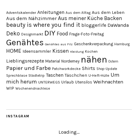
Anleitungen
Aus dem Leben
Adventskalender
Aus dem Alltag
Aus meiner Küche
Backen
Aus dem Nähzimmer
beauty is where you find it
DaWanda
bloggerlife
DIY
Deko
Food
Frage-Foto-Freitag
Designmarkt
Genähtes
Geschenkverpackung
Hamburg
Genähtes aus Filz
HOME
Kissen
Ideensammler
Kochen
Kleidung
nähen
Lieblingsrezepte
Material
Norderney
Ostern
Papier und Farbe
Shirts
Patchworkdecke
Shop-Update
Um
Taschen
Täschchen
Sprechblase
U-Heft-Hülle
Städtetrip
mich herum
Weihnachten
Urlaub
Utensilos
UNTERWEGS
WIP
Wochenendnachlese
INSTAGRAM
Loading...