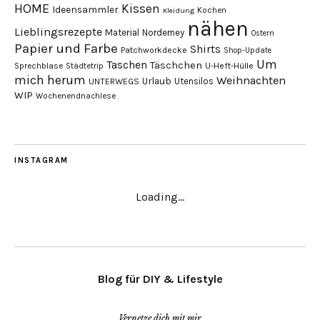
HOME
Kissen
Ideensammler
Kochen
Kleidung
nähen
Lieblingsrezepte
Material
Norderney
Ostern
Papier und Farbe
Shirts
Patchworkdecke
Shop-Update
Um
Taschen
Täschchen
Sprechblase
U-Heft-Hülle
Städtetrip
mich herum
Weihnachten
Urlaub
Utensilos
UNTERWEGS
WIP
Wochenendnachlese
INSTAGRAM
Loading...
Blog für DIY & Lifestyle
Vernetze dich mit mir