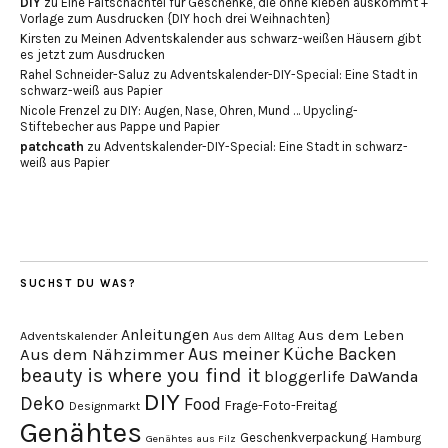
DIY
zu
Eine Faltschachtel für Geschenke, die ohne kleben auskommt +
Vorlage zum Ausdrucken {DIY hoch drei Weihnachten}
Kirsten
zu
Meinen Adventskalender aus schwarz-weißen Häusern gibt
es jetzt zum Ausdrucken
Rahel Schneider-Saluz
zu
Adventskalender-DIY-Special: Eine Stadt in
schwarz-weiß aus Papier
Nicole Frenzel
zu
DIY: Augen, Nase, Ohren, Mund … Upycling-
Stiftebecher aus Pappe und Papier
patchcath
zu
Adventskalender-DIY-Special: Eine Stadt in schwarz-
weiß aus Papier
SUCHST DU WAS?
Anleitungen
Aus dem Leben
Adventskalender
Aus dem Alltag
Aus meiner Küche
Backen
Aus dem Nähzimmer
beauty is where you find it
DaWanda
bloggerlife
DIY
Deko
Food
Frage-Foto-Freitag
Designmarkt
Genähtes
Geschenkverpackung
Hamburg
Genähtes aus Filz