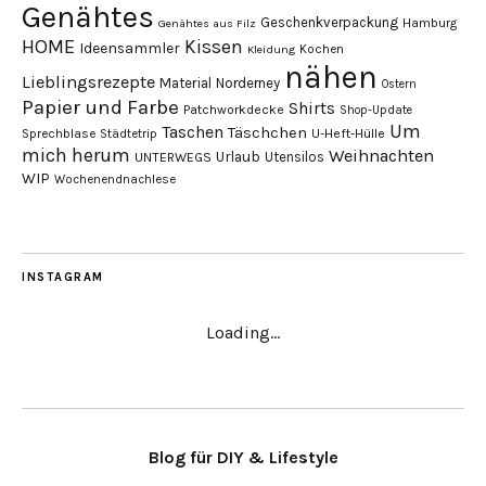
Genähtes
Geschenkverpackung
Hamburg
Genähtes aus Filz
HOME
Kissen
Ideensammler
Kochen
Kleidung
nähen
Lieblingsrezepte
Material
Norderney
Ostern
Papier und Farbe
Shirts
Patchworkdecke
Shop-Update
Um
Taschen
Täschchen
Sprechblase
U-Heft-Hülle
Städtetrip
mich herum
Weihnachten
Urlaub
Utensilos
UNTERWEGS
WIP
Wochenendnachlese
INSTAGRAM
Loading...
Blog für DIY & Lifestyle