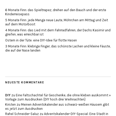
6 Monate Finn: das Spieltrapez, drehen auf den Bauch und der erste
Kinderreisepass
5 Monate Finn: jede Menge neue Laute, Möhrchen am Mittag und Zeit
auf dem Motorboot
4 Monate Finn: das Lied mit dem Fahrradfahren, der Dachs Kasimir und
greifen, was erreichbar ist
Ostern in der Tüte: eine DIY-Idee für flotte Hasen
3 Monate Finn: klebrige Finger, das schönste Lachen und kleine Fäuste,
die auf der Nase landen
NEUESTE KOMMENTARE
DIY
zu
Eine Faltschachtel für Geschenke, die ohne kleben auskommt +
Vorlage zum Ausdrucken {DIY hoch drei Weihnachten}
Kirsten
zu
Meinen Adventskalender aus schwarz-weißen Häusern gibt
es jetzt zum Ausdrucken
Rahel Schneider-Saluz
zu
Adventskalender-DIY-Special: Eine Stadt in