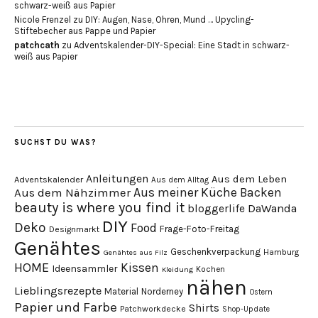
schwarz-weiß aus Papier
Nicole Frenzel
zu
DIY: Augen, Nase, Ohren, Mund … Upycling-
Stiftebecher aus Pappe und Papier
patchcath
zu
Adventskalender-DIY-Special: Eine Stadt in schwarz-
weiß aus Papier
SUCHST DU WAS?
Anleitungen
Aus dem Leben
Adventskalender
Aus dem Alltag
Aus meiner Küche
Backen
Aus dem Nähzimmer
beauty is where you find it
DaWanda
bloggerlife
DIY
Deko
Food
Frage-Foto-Freitag
Designmarkt
Genähtes
Geschenkverpackung
Hamburg
Genähtes aus Filz
HOME
Kissen
Ideensammler
Kochen
Kleidung
nähen
Lieblingsrezepte
Material
Norderney
Ostern
Papier und Farbe
Shirts
Patchworkdecke
Shop-Update