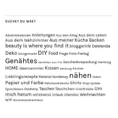
SUCHST DU WAS?
Anleitungen
Aus dem Leben
Adventskalender
Aus dem Alltag
Aus meiner Küche
Backen
Aus dem Nähzimmer
beauty is where you find it
DaWanda
bloggerlife
DIY
Deko
Food
Frage-Foto-Freitag
Designmarkt
Genähtes
Geschenkverpackung
Hamburg
Genähtes aus Filz
HOME
Kissen
Ideensammler
Kochen
Kleidung
nähen
Lieblingsrezepte
Material
Norderney
Ostern
Papier und Farbe
Shirts
Patchworkdecke
Shop-Update
Um
Taschen
Täschchen
Sprechblase
U-Heft-Hülle
Städtetrip
mich herum
Weihnachten
Urlaub
Utensilos
UNTERWEGS
WIP
Wochenendnachlese