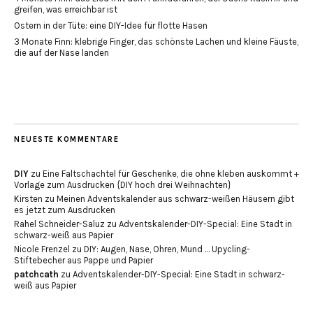
greifen, was erreichbar ist
Ostern in der Tüte: eine DIY-Idee für flotte Hasen
3 Monate Finn: klebrige Finger, das schönste Lachen und kleine Fäuste,
die auf der Nase landen
NEUESTE KOMMENTARE
DIY
zu
Eine Faltschachtel für Geschenke, die ohne kleben auskommt +
Vorlage zum Ausdrucken {DIY hoch drei Weihnachten}
Kirsten
zu
Meinen Adventskalender aus schwarz-weißen Häusern gibt
es jetzt zum Ausdrucken
Rahel Schneider-Saluz
zu
Adventskalender-DIY-Special: Eine Stadt in
schwarz-weiß aus Papier
Nicole Frenzel
zu
DIY: Augen, Nase, Ohren, Mund … Upycling-
Stiftebecher aus Pappe und Papier
patchcath
zu
Adventskalender-DIY-Special: Eine Stadt in schwarz-
weiß aus Papier