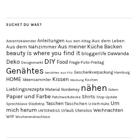
SUCHST DU WAS?
Anleitungen
Aus dem Leben
Adventskalender
Aus dem Alltag
Aus meiner Küche
Backen
Aus dem Nähzimmer
beauty is where you find it
DaWanda
bloggerlife
DIY
Deko
Food
Frage-Foto-Freitag
Designmarkt
Genähtes
Geschenkverpackung
Hamburg
Genähtes aus Filz
HOME
Kissen
Ideensammler
Kochen
Kleidung
nähen
Lieblingsrezepte
Material
Norderney
Ostern
Papier und Farbe
Shirts
Patchworkdecke
Shop-Update
Um
Taschen
Täschchen
Sprechblase
U-Heft-Hülle
Städtetrip
mich herum
Weihnachten
Urlaub
Utensilos
UNTERWEGS
WIP
Wochenendnachlese