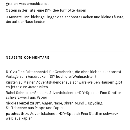
greifen, was erreichbar ist
Ostern in der Tüte: eine DIY-Idee für flotte Hasen
3 Monate Finn: klebrige Finger, das schönste Lachen und kleine Fäuste,
die auf der Nase landen
NEUESTE KOMMENTARE
DIY
zu
Eine Faltschachtel für Geschenke, die ohne kleben auskommt +
Vorlage zum Ausdrucken {DIY hoch drei Weihnachten}
Kirsten
zu
Meinen Adventskalender aus schwarz-weißen Häusern gibt
es jetzt zum Ausdrucken
Rahel Schneider-Saluz
zu
Adventskalender-DIY-Special: Eine Stadt in
schwarz-weiß aus Papier
Nicole Frenzel
zu
DIY: Augen, Nase, Ohren, Mund … Upycling-
Stiftebecher aus Pappe und Papier
patchcath
zu
Adventskalender-DIY-Special: Eine Stadt in schwarz-
weiß aus Papier