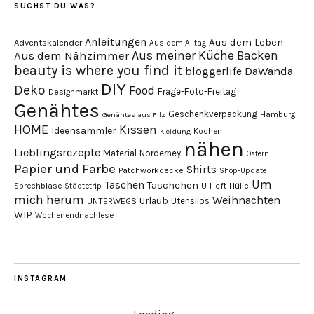
SUCHST DU WAS?
Anleitungen
Aus dem Leben
Adventskalender
Aus dem Alltag
Aus meiner Küche
Backen
Aus dem Nähzimmer
beauty is where you find it
DaWanda
bloggerlife
DIY
Deko
Food
Frage-Foto-Freitag
Designmarkt
Genähtes
Geschenkverpackung
Hamburg
Genähtes aus Filz
HOME
Kissen
Ideensammler
Kochen
Kleidung
nähen
Lieblingsrezepte
Material
Norderney
Ostern
Papier und Farbe
Shirts
Patchworkdecke
Shop-Update
Um
Taschen
Täschchen
Sprechblase
U-Heft-Hülle
Städtetrip
mich herum
Weihnachten
Urlaub
Utensilos
UNTERWEGS
WIP
Wochenendnachlese
INSTAGRAM