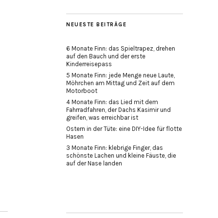
NEUESTE BEITRÄGE
6 Monate Finn: das Spieltrapez, drehen
auf den Bauch und der erste
Kinderreisepass
5 Monate Finn: jede Menge neue Laute,
Möhrchen am Mittag und Zeit auf dem
Motorboot
4 Monate Finn: das Lied mit dem
Fahrradfahren, der Dachs Kasimir und
greifen, was erreichbar ist
Ostern in der Tüte: eine DIY-Idee für flotte
Hasen
3 Monate Finn: klebrige Finger, das
schönste Lachen und kleine Fäuste, die
auf der Nase landen