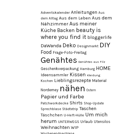
Anleitungen
Adventskalender
Aus
Aus dem
Aus dem Leben
dem Alltag
Aus meiner
Nähzimmer
beauty is
Küche
Backen
where you find it
bloggerlife
DIY
Deko
DaWanda
Designmarkt
Food
Frage-Foto-Freitag
Genähtes
Genähtes aus Filz
HOME
Geschenkverpackung
Hamburg
Kissen
Ideensammler
Kleidung
Lieblingsrezepte
Material
Kochen
nähen
Norderney
Ostern
Papier und Farbe
Shirts
Patchworkdecke
Shop-Update
Taschen
Sprechblase
Städtetrip
Um mich
Täschchen
U-Heft-Hülle
herum
Urlaub
Utensilos
UNTERWEGS
Weihnachten
WIP
Wochenendnachlese